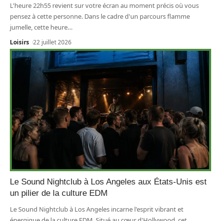
L'heure 22h55 revient sur votre écran au moment précis où vous
pensez à cette personne. Dans le cadre d'un parcours flamme
jumelle, cette heure
…
Loisirs
22 juillet 2026
Le Sound Nightclub à Los Angeles aux États‑Unis est
un pilier de la culture EDM
Le Sound Nightclub à Los Angeles incarne l'esprit vibrant et
énergique de la culture EDM. Situé au cœur d'Hollywood, cet