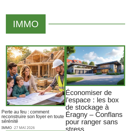
IMMO
Économiser de
l’espace : les box
de stockage à
Perte au feu : comment
Éragny – Conflans
reconstruire son foyer en toute
pour ranger sans
sérénité
stress
IMMO
27 MAI 2026