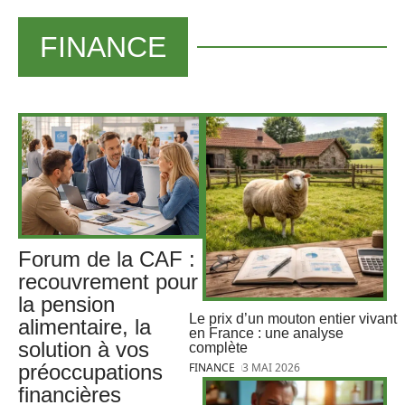
FINANCE
Forum de la CAF :
recouvrement pour
la pension
Le prix d’un mouton entier vivant
alimentaire, la
en France : une analyse
solution à vos
complète
préoccupations
FINANCE
3 MAI 2026
financières