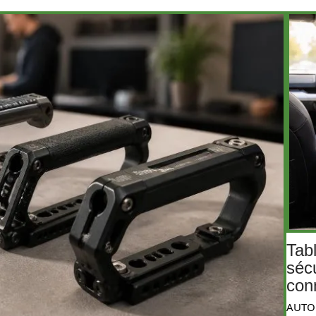
Tabl
séc
con
AUTO