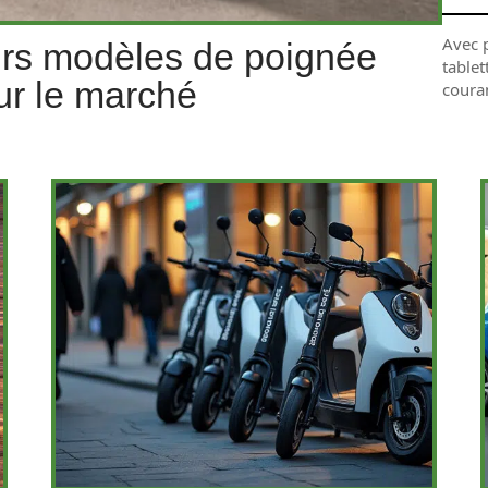
Avec p
urs modèles de poignée
table
ur le marché
coura