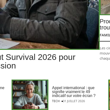
Pro
trou
FAMI
Les ci
mouve
t Survival 2026 pour
chaqu
ssion
ine
Appel international : que
signifie vraiment le 49
indicatif sur votre écran ?
TECH
31 JUILLET 2026