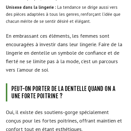
Unisexe dans la lingerie :
La tendance se dirige aussi vers
des pièces adaptées à tous les genres, renforçant l’idée que
chacun mérite de se sentir désiré et élégant.
En embrassant ces éléments, les femmes sont
encouragées à investir dans leur lingerie. Faire de la
lingerie en dentelle un symbole de confiance et de
fierté ne se limite pas à la mode, c’est un parcours
vers l’amour de soi.
PEUT-ON PORTER DE LA DENTELLE QUAND ON A
UNE FORTE POITRINE ?
Oui, il existe des soutiens-gorge spécialement
conçus pour les fortes poitrines, offrant maintien et
confort tout en étant esthétiques.