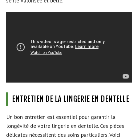
sente valorisée et belle.
ENTRETIEN DE LA LINGERIE EN DENTELLE
Un bon entretien est essentiel pour garantir la
longévité de votre lingerie en dentelle. Ces pièces
délicates nécessitent des soins particuliers. Voici