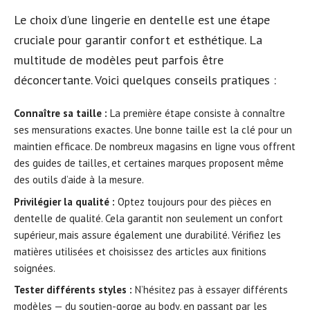
Le choix d’une lingerie en dentelle est une étape
cruciale pour garantir confort et esthétique. La
multitude de modèles peut parfois être
déconcertante. Voici quelques conseils pratiques :
Connaître sa taille :
La première étape consiste à connaître
ses mensurations exactes. Une bonne taille est la clé pour un
maintien efficace. De nombreux magasins en ligne vous offrent
des guides de tailles, et certaines marques proposent même
des outils d’aide à la mesure.
Privilégier la qualité :
Optez toujours pour des pièces en
dentelle de qualité. Cela garantit non seulement un confort
supérieur, mais assure également une durabilité. Vérifiez les
matières utilisées et choisissez des articles aux finitions
soignées.
Tester différents styles :
N’hésitez pas à essayer différents
modèles — du soutien-gorge au body, en passant par les