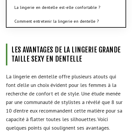
La lingerie en dentelle est-elle confortable ?
Comment entretenir la lingerie en dentelle ?
LES AVANTAGES DE LA LINGERIE GRANDE
TAILLE SEXY EN DENTELLE
La lingerie en dentelle offre plusieurs atouts qui
font d’elle un choix évident pour les femmes à la
recherche de confort et de style. Une étude menée
par une communauté de stylistes a révélé que 8 sur
10 d’entre eux recommandent cette matière pour sa
capacité à flatter toutes les silhouettes. Voici
quelques points qui soulignent ses avantages.