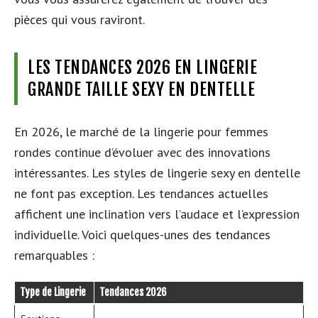
pièces qui vous raviront.
LES TENDANCES 2026 EN LINGERIE
GRANDE TAILLE SEXY EN DENTELLE
En 2026, le marché de la lingerie pour femmes
rondes continue d’évoluer avec des innovations
intéressantes. Les styles de lingerie sexy en dentelle
ne font pas exception. Les tendances actuelles
affichent une inclination vers l’audace et l’expression
individuelle. Voici quelques-unes des tendances
remarquables :
Type de Lingerie
Tendances 2026