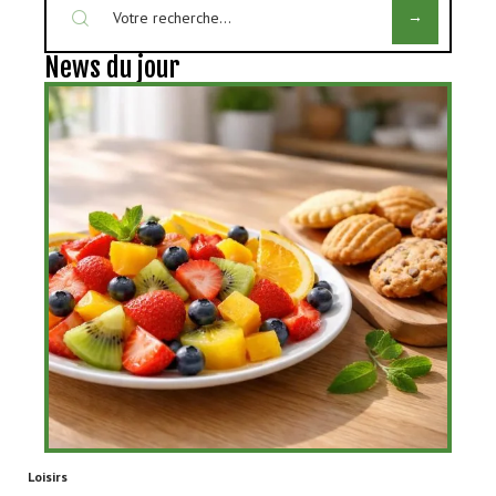
News du jour
Loisirs