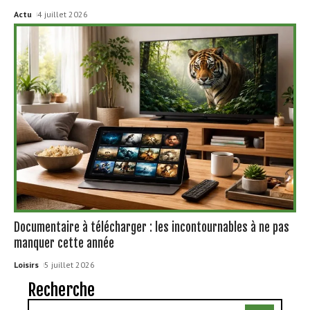
Actu
4 juillet 2026
Documentaire à télécharger : les incontournables à ne pas
manquer cette année
Loisirs
5 juillet 2026
Recherche