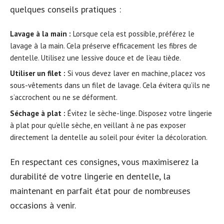
quelques conseils pratiques :
Lavage à la main :
Lorsque cela est possible, préférez le
lavage à la main. Cela préserve efficacement les fibres de
dentelle. Utilisez une lessive douce et de l’eau tiède.
Utiliser un filet :
Si vous devez laver en machine, placez vos
sous-vêtements dans un filet de lavage. Cela évitera qu’ils ne
s’accrochent ou ne se déforment.
Séchage à plat :
Évitez le sèche-linge. Disposez votre lingerie
à plat pour qu’elle sèche, en veillant à ne pas exposer
directement la dentelle au soleil pour éviter la décoloration.
En respectant ces consignes, vous maximiserez la
durabilité de votre lingerie en dentelle, la
maintenant en parfait état pour de nombreuses
occasions à venir.