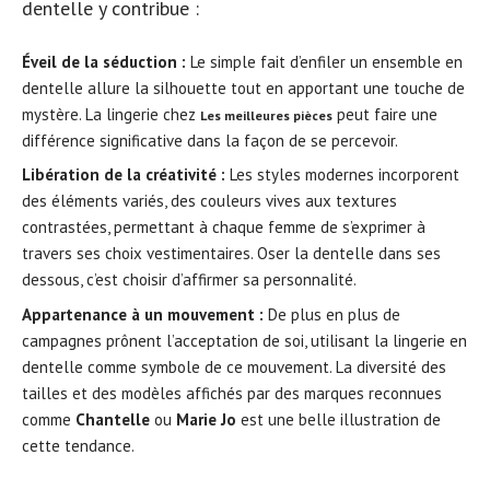
dentelle y contribue :
Éveil de la séduction :
Le simple fait d’enfiler un ensemble en
dentelle allure la silhouette tout en apportant une touche de
mystère. La lingerie chez
peut faire une
Les meilleures pièces
différence significative dans la façon de se percevoir.
Libération de la créativité :
Les styles modernes incorporent
des éléments variés, des couleurs vives aux textures
contrastées, permettant à chaque femme de s’exprimer à
travers ses choix vestimentaires. Oser la dentelle dans ses
dessous, c’est choisir d’affirmer sa personnalité.
Appartenance à un mouvement :
De plus en plus de
campagnes prônent l’acceptation de soi, utilisant la lingerie en
dentelle comme symbole de ce mouvement. La diversité des
tailles et des modèles affichés par des marques reconnues
comme
Chantelle
ou
Marie Jo
est une belle illustration de
cette tendance.