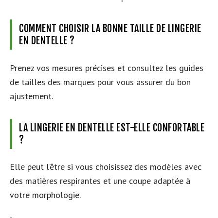
COMMENT CHOISIR LA BONNE TAILLE DE LINGERIE
EN DENTELLE ?
Prenez vos mesures précises et consultez les guides
de tailles des marques pour vous assurer du bon
ajustement.
LA LINGERIE EN DENTELLE EST-ELLE CONFORTABLE
?
Elle peut l’être si vous choisissez des modèles avec
des matières respirantes et une coupe adaptée à
votre morphologie.