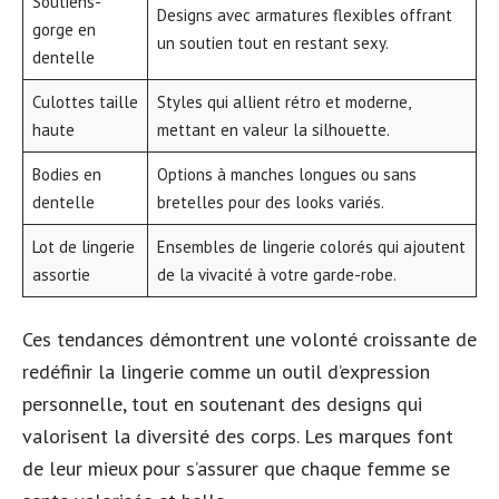
Soutiens-
Designs avec armatures flexibles offrant
gorge en
un soutien tout en restant sexy.
dentelle
Culottes taille
Styles qui allient rétro et moderne,
haute
mettant en valeur la silhouette.
Bodies en
Options à manches longues ou sans
dentelle
bretelles pour des looks variés.
Lot de lingerie
Ensembles de lingerie colorés qui ajoutent
assortie
de la vivacité à votre garde-robe.
Ces tendances démontrent une volonté croissante de
redéfinir la lingerie comme un outil d’expression
personnelle, tout en soutenant des designs qui
valorisent la diversité des corps. Les marques font
de leur mieux pour s’assurer que chaque femme se