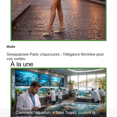
Mode
Sinequanone Paris chaussures : l’élégance féminine pour
vos sorties
À la une
Comment l’aquarium à Saint Tropez soutient la
Contact
Mentions légales
Sitemap
recherche marine