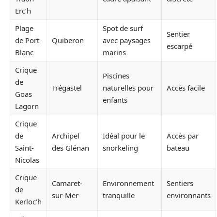
Erc’h
Plage
Spot de surf
Sentier
de Port
Quiberon
avec paysages
escarpé
Blanc
marins
Crique
Piscines
de
Trégastel
naturelles pour
Accès facile
Goas
enfants
Lagorn
Crique
de
Archipel
Idéal pour le
Accès par
Saint-
des Glénan
snorkeling
bateau
Nicolas
Crique
Camaret-
Environnement
Sentiers
de
sur-Mer
tranquille
environnants
Kerloc’h